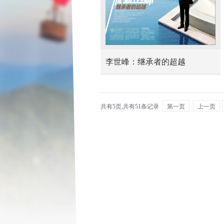
李世峰：继承者的超越
共有
5
页,
共有
51
条记录
第一页
上一页